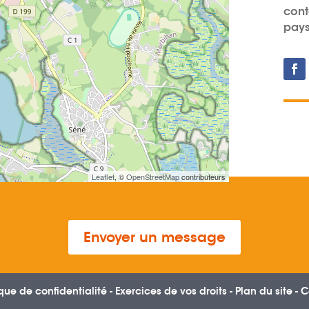
cont
pays
Leaflet
, ©
OpenStreetMap
contributeurs
Envoyer un message
ique de confidentialité
-
Exercices de vos droits
-
Plan du site
-
C