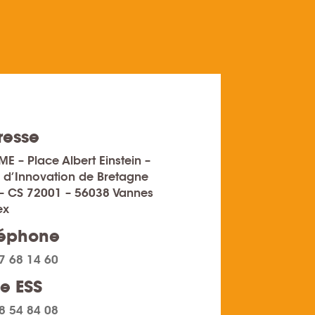
resse
ME – Place Albert Einstein –
 d’Innovation de Bretagne
– CS 72001 – 56038 Vannes
ex
léphone
7 68 14 60
e ESS
8 54 84 08