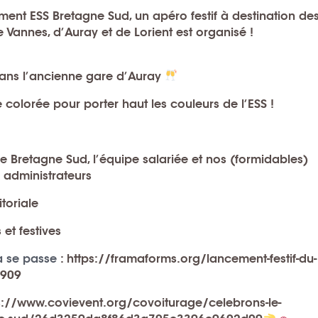
ent ESS Bretagne Sud
, un
apéro festif
à destination de
 Vannes, d’Auray et de Lorient
est organisé !
é dans l’ancienne gare d’Auray
colorée pour porter haut les couleurs de l’ESS !
de Bretagne Sud
, l’
équipe salariée
et nos (formidables)
x
administrateurs
toriale
et festives
a se passe
: https://framaforms.org/lancement-festif-du-
7909
s://www.covievent.org/covoiturage/celebrons-le-