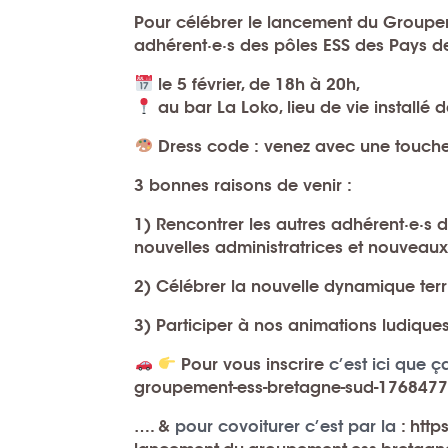
Pour célébrer le lancement du
Groupem
adhérent·e·s des
pôles ESS des Pays de
le 5 février, de 18h à 20h
,
au bar La Loko
, lieu de vie install
Dress code
:
venez avec une touche 
3 bonnes raisons de venir :
1) Rencontrer les autres adhérent·e·s 
nouvelles
administratrices
et nouveau
2) Célébrer
la nouvelle dynamique terri
3) Participer à nos
animations ludiques 
Pour vous inscrire
c’est ici que ç
groupement-ess-bretagne-sud-176847
…. &
pour covoiturer c’est par la
: http