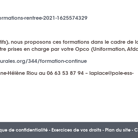
ormations-rentree-2021-1625574329
iatifs), nous proposons ces formations dans le cadre de l
être prises en charge par votre Opco (Uniformation, Afd
srurales.org/344/formation-continue
nne-Hélène Riou au 06 63 53 87 94 – laplace@pole-ess-
ique de confidentialité
-
Exercices de vos droits
-
Plan du site
-
C