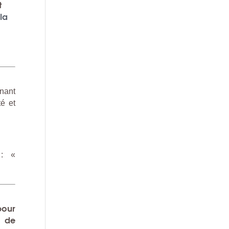
t
la
rnant
té et
 : «
pour
u de