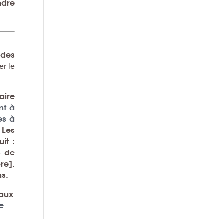
ndre
 des
er le
aire
nt à
es à
.
Les
it :
s de
re].
ns.
 aux
te