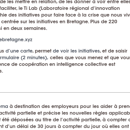
 de les mettre en relation, de les donner à voir entre elle
faciliter, le Ti Lab (Laboratoire régional d’innovation
e des initiatives
pour faire face à la crise que nous vi
 centrée sur les initiatives en Bretagne.
Plus de 220
nsi en deux semaines
.
vebretagne.xyz
lus
d’une carte
, permet
de voir les initiatives
, et de saisir
ormulaire (2 minutes),
celles que vous menez et que vou
ence de coopération en intelligence collective est
s
.
éma
à destination des employeurs pour les aider à pren
activité partielle et précise les nouvelles règles applicab
 été déposées au titre de
l’activité partielle
, à compter 
nt d’un délai de 30 jours à compter du jour où elles ont