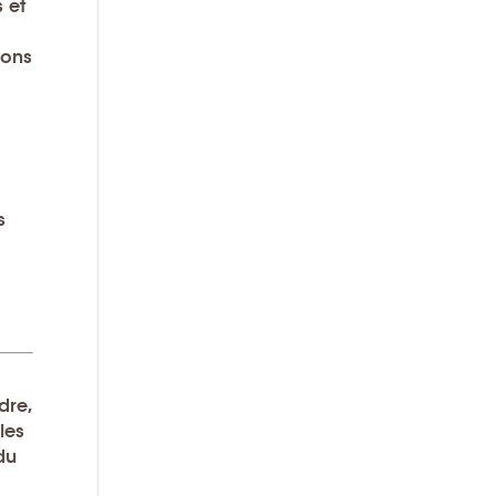
s et
vons
s
dre,
les
du