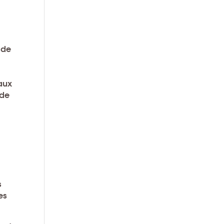
 de
 aux
nde
s
es