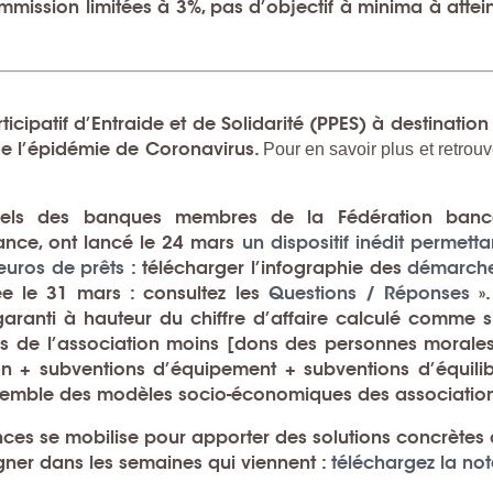
mmission
limitées à 3%,
pas d’objectif
à minima à attei
:
icipatif d’Entraide et de Solidarité (PPES) à destination
de l’épidémie de Coronavirus.
Pour en savoir plus et retrouv
nnels des banques membres de la
Fédération banc
rance
, ont lancé le 24 mars
un dispositif inédit permetta
’euros de prêts
: télécharger l’infographie des
démarch
ée le 31 mars : consultez les
Questions / Réponses
»
aranti à hauteur du chiffre d’affaire calculé comme su
rces de l’association moins [dons des personnes morale
ion + subventions d’équipement + subventions d’équilib
ensemble des modèles socio-économiques des associatio
nces
se mobilise pour apporter des solutions concrètes
ner dans les semaines qui viennent :
téléchargez la no