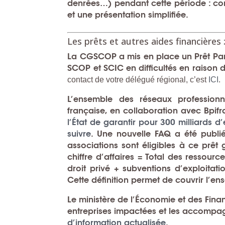
denrées…) pendant cette période :
co
et une présentation simplifiée.
Les prêts et autres aides financières 
La
CGSCOP
a mis en place un Prêt Part
SCOP et SCIC en difficultés en raison 
contact de votre délégué régional, c’est
ICI
.
L’ensemble des réseaux professio
française
, en collaboration avec
Bpif
l’État de garantir pour 300 milliards d
suivre
. Une nouvelle FAQ a été publi
associations sont éligibles à ce prêt
g
chiffre d’affaires = Total des ressou
droit privé + subventions d’exploitat
Cette définition permet de couvrir l’
Le ministère de l’Économie et des Fina
entreprises impactées et les accompag
d’information actualisée
.