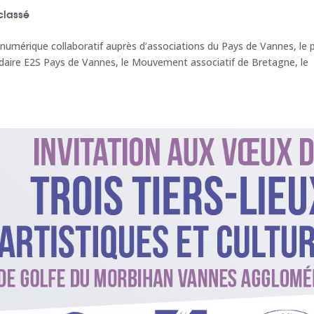
classé
 numérique collaboratif auprès d’associations du Pays de Vannes, le 
daire E2S Pays de Vannes, le Mouvement associatif de Bretagne, le